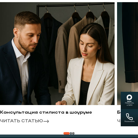
Написать
в MAX
консультация стилиста в шоуруме
беспла
ЧИТАТЬ СТАТЬЮ
ЧИТАТЬ
Позвонить