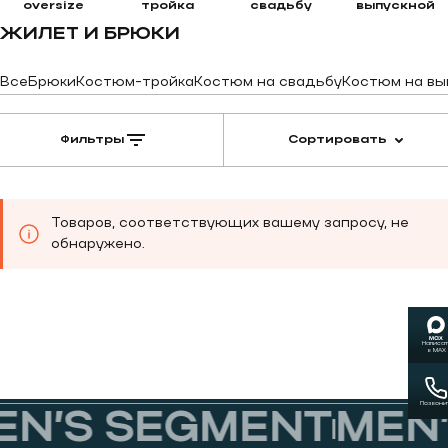
oversize
тройка
свадьбу
выпускной
ЖИЛЕТ И БРЮКИ
Все
Брюки
Костюм-тройка
Костюм на свадьбу
Костюм на вы
Фильтры
Сортировать
Товаров, соответствующих вашему запросу, не
обнаружено.
Написат
в MAX
Позвони
N’S SEGMENT
MEN’