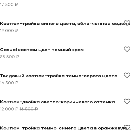
17 500 ₽
Перейти к товару Костюм-тройка синего цвета, обл
Костюм-тройка синего цвета, облегченная модель
12 000 ₽
Перейти к товару Casual костюм цвет темный хром
Casual костюм цвет темный хром
25 500 ₽
Перейти к товару Твидовый костюм-тройка темно-се
Твидовый костюм-тройка темно-серого цвета
16 500 ₽
Перейти к товару Костюм-двойка светло-коричневог
-27%
Костюм-двойка светло-коричневого оттенка
12 000 ₽
16 500 ₽
Перейти к товару Костюм-тройка темно-синего цвет
-24%
Костюм-тройка темно-синего цвета в оранжевую клетку