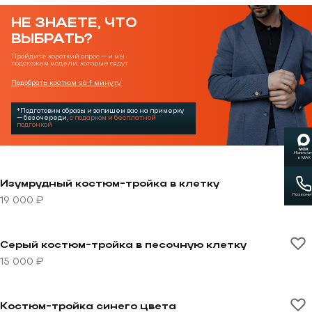
НЕ ЗНАЕТЕ, ЧТО
ВЫБРАТЬ?
Пройдите короткий опрос — и мы
подскажем модели, которые сядут
Подобрать костюм за 1 минуту
*Подготовим образы и запишем вас на примерку
— без очереди,
с подарком и бесплатной
подгонкой
Написат
в MAX
Перейти к товару Изумрудный костюм-тройка в клет
Изумрудный костюм-тройка в клетку
Позвони
19 000 ₽
Перейти к товару Серый костюм-тройка в песочную 
Серый костюм-тройка в песочную клетку
15 000 ₽
Перейти к товару Костюм-тройка синего цвета
Костюм-тройка синего цвета