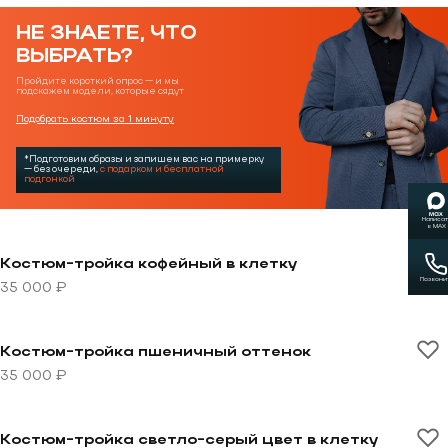
НЕ ЗНАЕТЕ, ЧТО
ВЫБРАТЬ?
Пройдите короткий опрос — и мы
подскажем модели, которые сядут
Подобрать костюм за 1 минуту
*Подготовим образы и запишем вас на примерку
— без очереди,
с подарком и бесплатной
подгонкой
Написат
в MAX
Перейти к товару Костюм-тройка кофейный в клетку
Костюм-тройка кофейный в клетку
Позвони
35 000 ₽
Перейти к товару Костюм-тройка пшеничный оттено
Костюм-тройка пшеничный оттенок
35 000 ₽
Перейти к товару Костюм-тройка светло-серый цвет 
Костюм-тройка светло-серый цвет в клетку