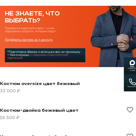
НЕ ЗНАЕТЕ, ЧТО
ВЫБРАТЬ?
Пройдите короткий опрос — и мы
подскажем модели, которые сядут
Подобрать костюм за 1 минуту
*Подготовим образы и запишем вас на примерку
— без очереди,
с подарком и бесплатной
подгонкой
Написат
в MAX
Перейти к товару Костюм oversize цвет бежевый
Костюм oversize цвет бежевый
Позвони
33 000 ₽
Перейти к товару Костюм-двойка бежевый цвет
Костюм-двойка бежевый цвет
26 500 ₽
Перейти к товару Костюм-тройка кофейный в клетку