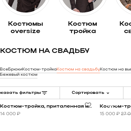
костюмы
костюм
костюм на
oversize
тройка
с
КОСТЮМ НА СВАДЬБУ
Все
Брюки
Костюм-тройка
Костюм на свадьбу
Костюм на вы
Бежевый костюм
казать фильтры
Сортировать
Перейти к товару Костюм-тройка, приталенная моде
Перейти к т
-44%
Костюм-тройка, приталенная модель синего цвета
14 000 ₽
15 000 ₽
27 