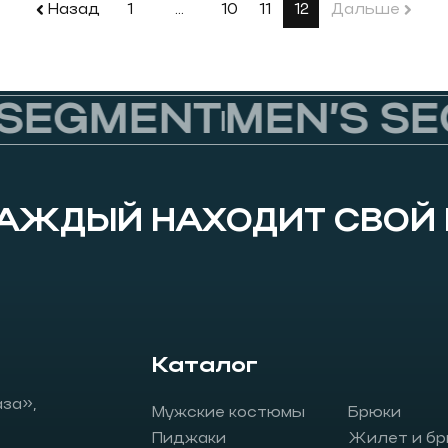
Назад
1
…
10
11
12
Дальше
SEGMENT
MEN’S SEG
КАЖДЫЙ НАХОДИТ СВОЙ
Каталог
аза»,
Мужские костюмы
Брюки
Пиджаки
Жилет и бр