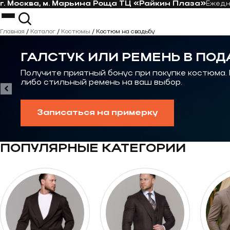
г. Москва, м. Марьина Роща ТЦ «Райкин Плаза»
Ежед
Перейти к контенту
Костюмы
Пиджаки
Главная
/
Каталог
/
Костюмы
/
Костюм на свадьбу
Пальто
Костюм-тройка
Рубашки
Костюм на свадьбу
ГАЛСТУК ИЛИ РЕМЕНЬ В ПОД
Галстуки
Casual костюм
Контакты
Костюмы на выпускной
Получите приятный бонус при покупке костюма.
либо стильный ремень на ваш выбор.
Записаться на примерку
ПОПУЛЯРНЫЕ КАТЕГОРИИ
Перейти к категории Костюмы oversize
Перейти к категор