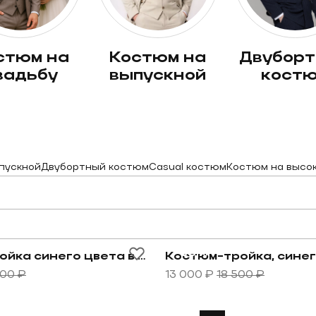
костюм на
двубортный
вадьбу
выпускной
кост
пускной
Двубортный костюм
Casual костюм
Костюм на высо
ль синего цвета
овару Костюм-тройка синего цвета в невыраженную 
Перейти к товару Костюм
-30%
Костюм-тройка синего цвета в невыраженную серую клетку
000 ₽
13 000 ₽
18 500 ₽