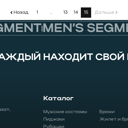
Назад
1
…
13
14
15
Дальше
MENT
MEN’S SEGMEN
КАЖДЫЙ НАХОДИТ СВОЙ
Каталог
аза»,
Мужские костюмы
Брюки
Пиджаки
Жилет и бр
Рубашки