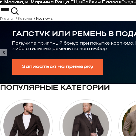
г. Москва, м. Марьина Роща ТЦ «Райкин Плаза»
Ежед
Перейти к контенту
Костюмы
Пиджаки
Главная
/
Каталог
/
Костюмы
Пальто
Костюм-тройка
Рубашки
Костюм на свадьбу
ГАЛСТУК ИЛИ РЕМЕНЬ В ПОД
Галстуки
Casual костюм
Контакты
Костюмы на выпускной
Получите приятный бонус при покупке костюма.
либо стильный ремень на ваш выбор.
Записаться на примерку
ПОПУЛЯРНЫЕ КАТЕГОРИИ
Перейти к категории Костюмы oversize
Перейти к категор