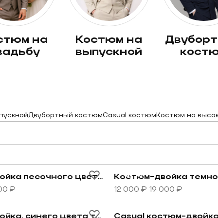
костюм на
двубортный
вадьбу
выпускной
кост
пускной
Двубортный костюм
Casual костюм
Костюм на высо
вета
овару Костюм-тройка песочного цвета в фиолетовую 
Перейти к товару Костюм
-37%
Костюм-тройка песочного цвета в фиолетовую клетку
00 ₽
12 000 ₽
19 000 ₽
 в неявную клетку
овару Костюм-тройка, синего цвета ткань с перфорац
Перейти к товару Casual
Костюм-тройка, синего цвета ткань с перфорацией