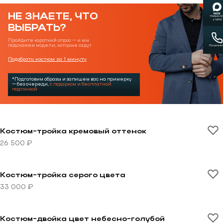
НЕ ЗНАЕТЕ, ЧТО
Написат
в MAX
ВЫБРАТЬ?
Пройдите короткий опрос — и мы
подскажем модели, которые сядут
Позвони
Подобрать костюм за 1 минуту
*Подготовим образы и запишем вас на примерку
— без очереди,
с подарком и бесплатной
подгонкой
Перейти к товару Костюм-тройка кремовый оттенок
Костюм-тройка кремовый оттенок
26 500 ₽
Перейти к товару Костюм-тройка серого цвета
Костюм-тройка серого цвета
33 000 ₽
Перейти к товару Костюм-двойка цвет небесно-голу
Костюм-двойка цвет небесно-голубой