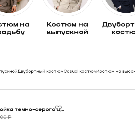
костюм на
двубортный
вадьбу
выпускной
кост
пускной
Двубортный костюм
Casual костюм
Костюм на высо
выраженную серую клетку
овару Костюм-тройка темно-серого цвета в неявную 
Костюм-тройка темно-серого цвета в неявную клетку
000 ₽