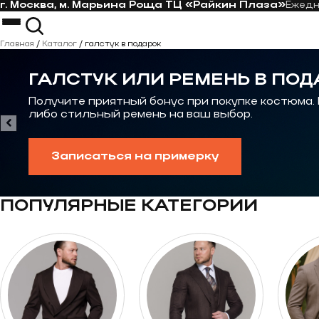
г. Москва, м. Марьина Роща ТЦ «Райкин Плаза»
Ежед
Перейти к контенту
Костюмы
Пиджаки
Главная
/
Каталог
/
галстук в подарок
Пальто
Костюм-тройка
Рубашки
Костюм на свадьбу
ГАЛСТУК ИЛИ РЕМЕНЬ В ПОД
Галстуки
Casual костюм
Контакты
Костюмы на выпускной
Получите приятный бонус при покупке костюма.
либо стильный ремень на ваш выбор.
Записаться на примерку
ПОПУЛЯРНЫЕ КАТЕГОРИИ
Перейти к категории Костюмы oversize
Перейти к категор