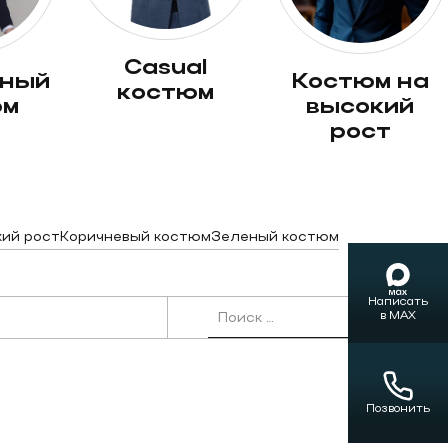
casual
костюм на
костюм
юм
высокий
рост
кий рост
Коричневый костюм
Зеленый костюм
Написать
Поиск по:
в MAX
клетку
Позвонить