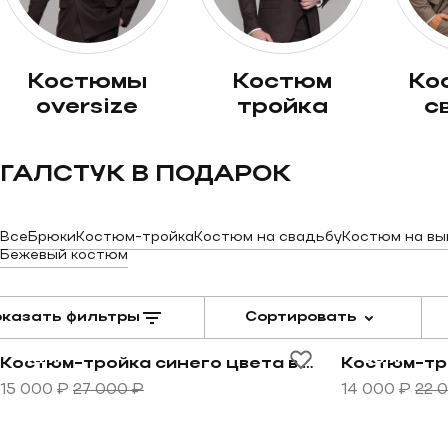
костюмы
костюм
костюм на
oversize
тройка
с
ГАЛСТУК В ПОДАРОК
Все
Брюки
Костюм-тройка
Костюм на свадьбу
Костюм на вы
Бежевый костюм
казать фильтры
Сортировать
Перейти к товару Костюм-тройка синего цвета в не
Перейти к т
-44%
-36%
Костюм-тройка синего цвета в невыраженную серую клетку
15 000 ₽
27 000 ₽
14 000 ₽
22 