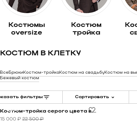
костюмы
костюм
костюм на
oversize
тройка
с
КОСТЮМ В КЛЕТКУ
Все
Брюки
Костюм-тройка
Костюм на свадьбу
Костюм на вы
Бежевый костюм
казать фильтры
Сортировать
Перейти к товару Костюм-тройка серого цвета в си
-33%
Костюм-тройка серого цвета в синюю крупную клетку
15 000 ₽
22 500 ₽