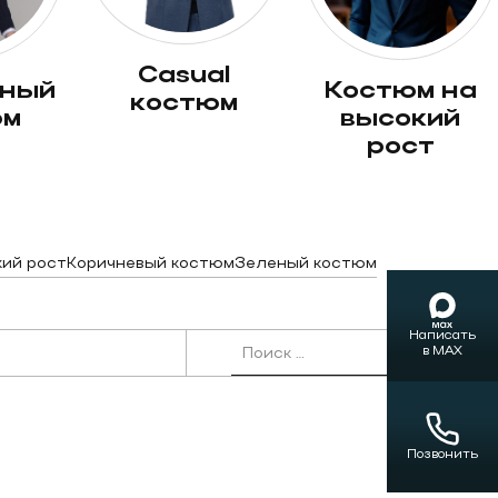
casual
костюм на
костюм
юм
высокий
рост
кий рост
Коричневый костюм
Зеленый костюм
Написать
Поиск по:
в MAX
Позвонить