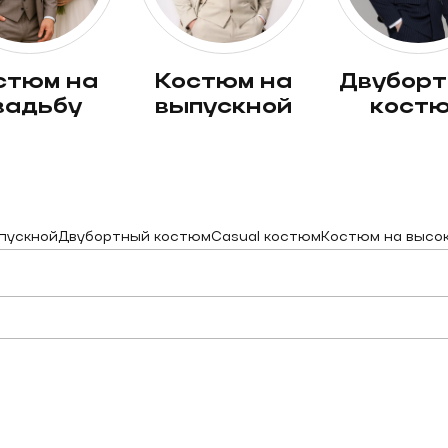
костюм на
двубортный
вадьбу
выпускной
кост
пускной
Двубортный костюм
Casual костюм
Костюм на высо
нюю крупную клетку