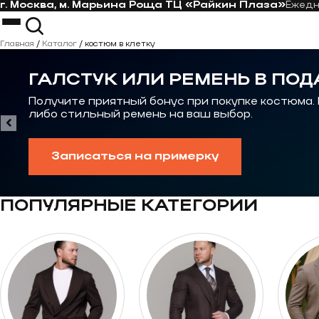
г. Москва, м. Марьина Роща ТЦ «Райкин Плаза»
Ежед
Перейти к контенту
Костюмы
Пиджаки
Главная
/
Каталог
/
костюм в клетку
Пальто
Костюм-тройка
Рубашки
Костюм на свадьбу
ГАЛСТУК ИЛИ РЕМЕНЬ В ПОД
Галстуки
Casual костюм
Контакты
Костюмы на выпускной
Получите приятный бонус при покупке костюма.
либо стильный ремень на ваш выбор.
Записаться на примерку
ПОПУЛЯРНЫЕ КАТЕГОРИИ
Перейти к категории Костюмы oversize
Перейти к категор