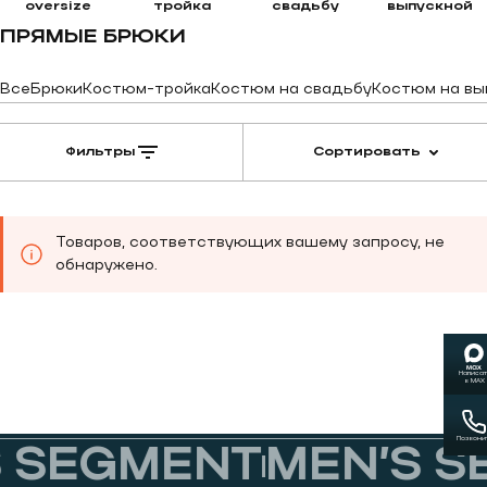
oversize
тройка
свадьбу
выпускной
ПРЯМЫЕ БРЮКИ
Все
Брюки
Костюм-тройка
Костюм на свадьбу
Костюм на вы
Фильтры
Сортировать
Товаров, соответствующих вашему запросу, не
обнаружено.
Написат
в MAX
Позвони
 SEGMENT
MEN’S S