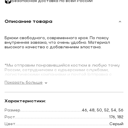
Безопасная доставка по всей России
Описание товара
Брюки свободного, современного кроя. По поясу
внутренняя завязка, что очень удобно. Материал
высокого качества с добавлением эластана.
*Мы отправим понравившийся костюм в любую точку
России, сотрудничаем с курьерскими службами,
логистическими компаниями и почтой (отправка с
наложенным платежом).
Показать больше
Возможна доставка с примеркой на дом, оплата после
подбора.
Привозим на выбор несколько моделей в парном
Характеристики:
размере.
Размер
46, 48, 50, 52, 54, 56
Рост
176, 182
Цвет
Серый