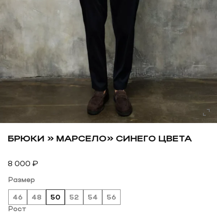
БРЮКИ » МАРСЕЛО» СИНЕГО ЦВЕТА
8 000
₽
Размер
46
48
50
52
54
56
Рост