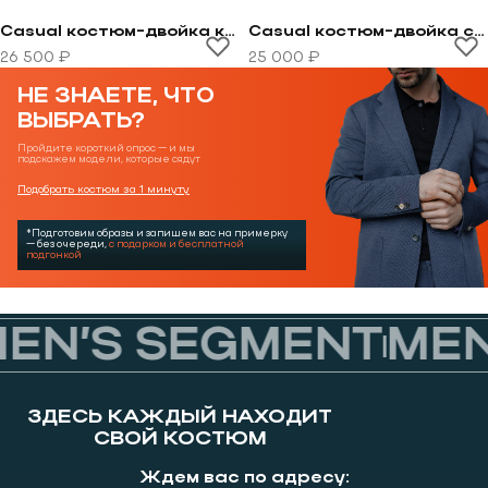
Casual костюм-двойка комбинированный
Casual костюм-двойка синий в полоску
Перейти к товару Casual костюм-двойка комбиниров
Перейти к товару Casual 
26 500 ₽
25 000 ₽
НЕ ЗНАЕТЕ, ЧТО
ВЫБРАТЬ?
Пройдите короткий опрос — и мы
подскажем модели, которые сядут
Подобрать костюм за 1 минуту
*Подготовим образы и запишем вас на примерку
— без очереди,
с подарком и бесплатной
подгонкой
N’S SEGMENT
MEN’
ЗДЕСЬ КАЖДЫЙ НАХОДИТ
СВОЙ КОСТЮМ
Ждем вас по адресу: