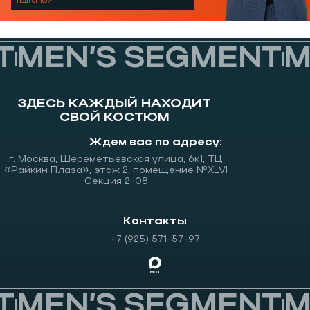
подгонкой
MEN’S SEGMENT
ME
ЗДЕСЬ КАЖДЫЙ НАХОДИТ
СВОЙ КОСТЮМ
Ждем вас по адресу:
г. Москва, Шереметьевская улица, 6к1, ТЦ
«Райкин Плаза», этаж 2, помещение №XLVI
Секция 2-08
Контакты
+7 (925) 571-57-97
MEN’S SEGMENT
ME