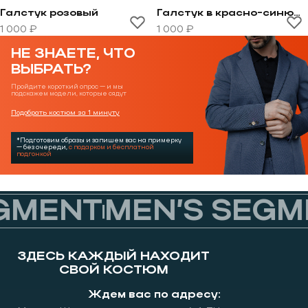
Галстук розовый
Галстук в красно-синюю полоску
Перейти к товару Галстук розовый
Перейти к товару Галстук
1 000 ₽
1 000 ₽
НЕ ЗНАЕТЕ, ЧТО
ВЫБРАТЬ?
Пройдите короткий опрос — и мы
подскажем модели, которые сядут
Подобрать костюм за 1 минуту
*Подготовим образы и запишем вас на примерку
— без очереди,
с подарком и бесплатной
подгонкой
GMENT
MEN’S SEGM
ЗДЕСЬ КАЖДЫЙ НАХОДИТ
СВОЙ КОСТЮМ
Ждем вас по адресу: