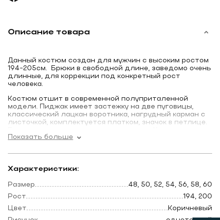
Описание товара
Данный костюм создан для мужчин с высоким ростом
194-205см. Брюки в свободной длине, заведомо очень
длинные, для коррекции под конкретный рост
человека.
Костюм отшит в современной полуприталенной
модели. Пиджак имеет застежку на две пуговицы,
классический лацкан воротника, нагрудный карман с
листочкой, комплектуется платком, значок в петлице.
Боковые карманы пиджака скошенные. Костюм отшит
Показать больше
из смесовой ткани высокого качества в составе 65%
шерсти и 33% вискозы и 2% эластан, что позволяет
долго сохранять презентабельный внешний вид и
форму, ткань устойчива к заминанию.
Характеристики:
Костюм имеет замечательную посадку, все детали
продуманы, фурнитура очень высокого качества.
Размер
48, 50, 52, 54, 56, 58, 60
Выглядит свежо и оригинально. Жилет костюма по
Рост
194, 200
спине также тканевый, что позволяет использовать
его отдельно только с брюками.
Цвет
Коричневый