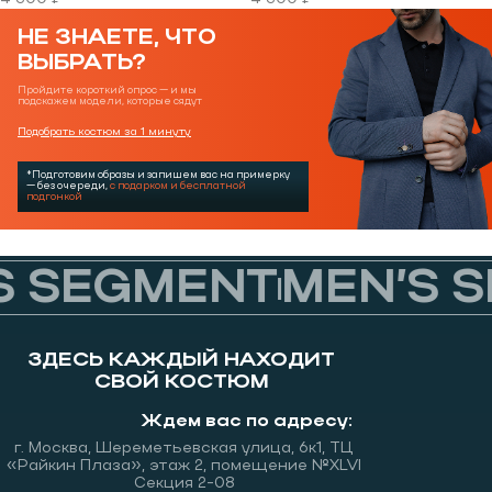
НЕ ЗНАЕТЕ, ЧТО
ВЫБРАТЬ?
Пройдите короткий опрос — и мы
подскажем модели, которые сядут
Подобрать костюм за 1 минуту
*Подготовим образы и запишем вас на примерку
— без очереди,
с подарком и бесплатной
подгонкой
 SEGMENT
MEN’S S
ЗДЕСЬ КАЖДЫЙ НАХОДИТ
СВОЙ КОСТЮМ
Ждем вас по адресу:
г. Москва, Шереметьевская улица, 6к1, ТЦ
«Райкин Плаза», этаж 2, помещение №XLVI
Секция 2-08