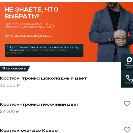
НЕ ЗНАЕТЕ, ЧТО
ВЫБРАТЬ?
Пройдите короткий опрос — и мы
подскажем модели, которые сядут
Подобрать костюм за 1 минуту
*Подготовим образы и запишем вас на примерку
— без очереди,
с подарком и бесплатной
подгонкой
Написат
в MAX
Эксклюзив
Перейти к товару Костюм-тройка шоколадный цвет
Костюм-тройка шоколадный цвет
Позвони
36 000 ₽
Перейти к товару Костюм-тройка песочный цвет
Костюм-тройка песочный цвет
29 500 ₽
Перейти к товару Костюм oversize Какао
Костюм oversize Какао