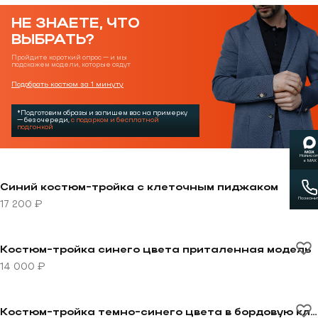
НЕ ЗНАЕТЕ, ЧТО
ВЫБРАТЬ?
Пройдите короткий опрос — и мы
подскажем модели, которые сядут
Подобрать костюм за 1 минуту
*Подготовим образы и запишем вас на примерку
— без очереди,
с подарком и бесплатной
подгонкой
Написат
в MAX
Перейти к товару Синий костюм-тройка с клеточным
Синий костюм-тройка с клеточным пиджаком
Позвони
17 200 ₽
Перейти к товару Костюм-тройка синего цвета прит
Костюм-тройка синего цвета приталенная модель
14 000 ₽
Перейти к товару Костюм-тройка темно-синего цвет
Костюм-тройка темно-синего цвета в бордовую клетку