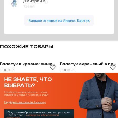
ПОХОЖИЕ ТОВАРЫ
Галстук в красно-синюю полоску
Галстук сиреневый в полоску
Перейти к товару Галстук в красно-синюю полоску
Перейти к товару Галстук
1 000 ₽
1 000 ₽
НЕ ЗНАЕТЕ, ЧТО
ВЫБРАТЬ?
Пройдите короткий опрос — и мы
подскажем модели, которые сядут
Подобрать костюм за 1 минуту
*Подготовим образы и запишем вас на примерку
— без очереди,
с подарком и бесплатной
подгонкой