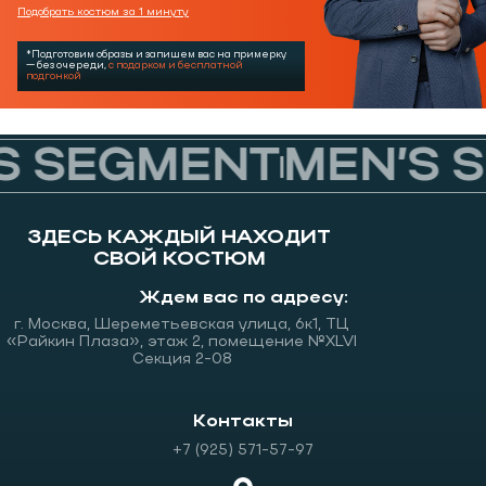
Подобрать костюм за 1 минуту
*Подготовим образы и запишем вас на примерку
— без очереди,
с подарком и бесплатной
подгонкой
 SEGMENT
MEN’S S
ЗДЕСЬ КАЖДЫЙ НАХОДИТ
СВОЙ КОСТЮМ
Ждем вас по адресу:
г. Москва, Шереметьевская улица, 6к1, ТЦ
«Райкин Плаза», этаж 2, помещение №XLVI
Секция 2-08
Контакты
+7 (925) 571-57-97