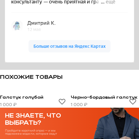
ПОХОЖИЕ ТОВАРЫ
Галстук голубой
Черно-бордовый галстук
Перейти к товару Галстук голубой
Перейти к товару Черно-
1 000 ₽
1 000 ₽
НЕ ЗНАЕТЕ, ЧТО
ВЫБРАТЬ?
Пройдите короткий опрос — и мы
подскажем модели, которые сядут