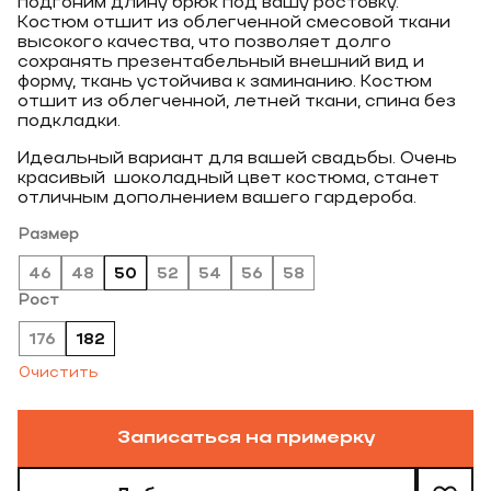
подгоним длину брюк под вашу ростовку.
Костюм отшит из облегченной смесовой ткани
высокого качества, что позволяет долго
сохранять презентабельный внешний вид и
форму, ткань устойчива к заминанию. Костюм
отшит из облегченной, летней ткани, спина без
подкладки.
Идеальный вариант для вашей свадьбы. Очень
красивый шоколадный цвет костюма, станет
отличным дополнением вашего гардероба.
Размер
46
48
50
52
54
56
58
Рост
176
182
Очистить
Записаться на примерку