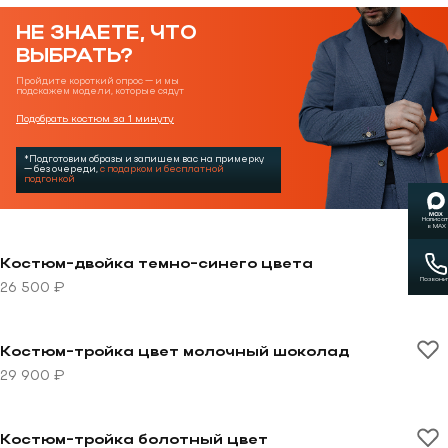
НЕ ЗНАЕТЕ, ЧТО
ВЫБРАТЬ?
Пройдите короткий опрос — и мы
подскажем модели, которые сядут
Подобрать костюм за 1 минуту
*Подготовим образы и запишем вас на примерку
— без очереди,
с подарком и бесплатной
подгонкой
Написат
в MAX
Перейти к товару Костюм-двойка темно-синего цвет
Костюм-двойка темно-синего цвета
Позвони
26 500 ₽
Перейти к товару Костюм-тройка цвет молочный шо
Костюм-тройка цвет молочный шоколад
29 900 ₽
Перейти к товару Костюм-тройка болотный цвет
Костюм-тройка болотный цвет