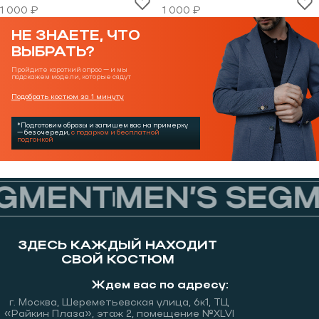
1 000 ₽
1 000 ₽
НЕ ЗНАЕТЕ, ЧТО
ВЫБРАТЬ?
Пройдите короткий опрос — и мы
подскажем модели, которые сядут
Подобрать костюм за 1 минуту
*Подготовим образы и запишем вас на примерку
— без очереди,
с подарком и бесплатной
подгонкой
GMENT
MEN’S SEGM
ЗДЕСЬ КАЖДЫЙ НАХОДИТ
СВОЙ КОСТЮМ
Ждем вас по адресу:
г. Москва, Шереметьевская улица, 6к1, ТЦ
«Райкин Плаза», этаж 2, помещение №XLVI