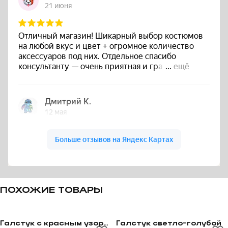
ПОХОЖИЕ ТОВАРЫ
Галстук с красным узором
Галстук светло-голубой
Перейти к товару Галстук с красным узором
Перейти к товару Галстук