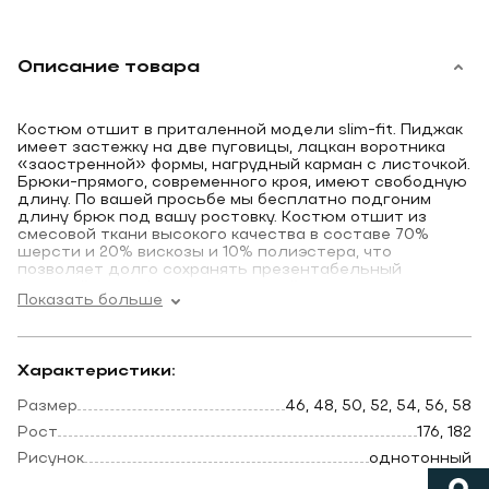
Описание товара
Костюм отшит в приталенной модели slim-fit. Пиджак
имеет застежку на две пуговицы, лацкан воротника
«заостренной» формы, нагрудный карман с листочкой.
Брюки-прямого, современного кроя, имеют свободную
длину. По вашей просьбе мы бесплатно подгоним
длину брюк под вашу ростовку. Костюм отшит из
смесовой ткани высокого качества в составе 70%
шерсти и 20% вискозы и 10% полиэстера, что
позволяет долго сохранять презентабельный
внешний вид и форму, ткань устойчива к заминанию.
Показать больше
Костюм имеет замечательную посадку, отлично
садится практически на любой тип фигуры. Лицевая
ткань, бордового цвета. Выглядит свежо и
Характеристики:
оригинально. Жилет костюма по спине также
тканевый, что позволяет использовать его отдельно
Размер
46, 48, 50, 52, 54, 56, 58
только с брюками.
Рост
176, 182
Костюм можно использовать в качестве свадебного,
также » парадно-выходного костюма».
Рисунок
однотонный