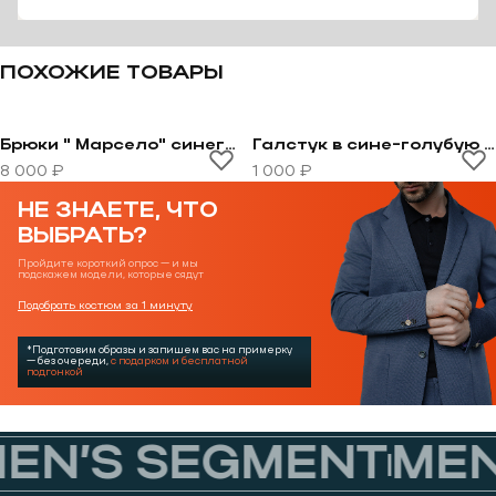
ПОХОЖИЕ ТОВАРЫ
Брюки " Марсело" синего цвета
Галстук в сине-голубую полоску
Перейти к товару Брюки " Марсело" синего цвета
Перейти к товару Галстук
8 000 ₽
1 000 ₽
НЕ ЗНАЕТЕ, ЧТО
ВЫБРАТЬ?
Пройдите короткий опрос — и мы
подскажем модели, которые сядут
Подобрать костюм за 1 минуту
*Подготовим образы и запишем вас на примерку
— без очереди,
с подарком и бесплатной
подгонкой
EN’S SEGMENT
MEN’