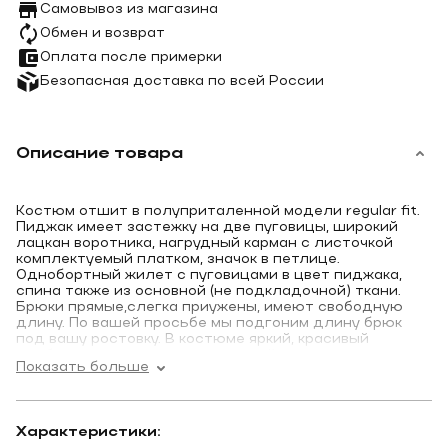
Самовывоз из магазина
Обмен и возврат
Оплата после примерки
Безопасная доставка по всей России
Описание товара
Костюм отшит в полуприталенной модели regular fit.
Пиджак имеет застежку на две пуговицы, широкий
лацкан воротника, нагрудный карман с листочкой
комплектуемый платком, значок в петлице.
Однобортный жилет с пуговицами в цвет пиджака,
спина также из основной (не подкладочной) ткани.
Брюки прямые,слегка приужены, имеют свободную
длину. По вашей просьбе мы подгоним длину брюк
под вашу ростовку. В костюме яркий, красивый
подборт отлично гармонирующий с тканью верха.
Показать больше
Костюм отшит из смесовой ткани высокого качества в
составе 80% шерсти 20% вискозы, что позволяет
долго сохранять презентабельный внешний вид и
форму, ткань устойчива к заминанию.
Характеристики:
Костюм очень красивого, светло-зеленого (мятного)