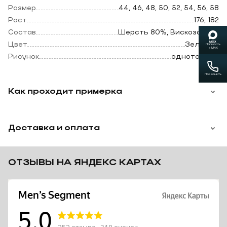
оттенка, отлично подойдет для торжественных
Размер
44, 46, 48, 50, 52, 54, 56, 58
случаев таких как свадьба, выпускной вечер, день
рождения.
Рост
176, 182
Состав
Шерсть 80%, Вискоза 20%
Цвет
Зеленый
Написать
в MAX
*Мы отправим понравившийся костюм в любую точку
Рисунок
однотонный
России, сотрудничаем с курьерскими службами,
логистическими компаниями и почтой (отправка с
наложенным платежом).
Позвонить
Возможна доставка с примеркой на дом, оплата после
Как проходит примерка
подбора.
Привозим на выбор несколько моделей в парном
размере.
Доставка и оплата
ОТЗЫВЫ НА ЯНДЕКС КАРТАХ