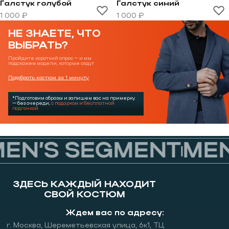
Галстук голубой
Галстук синий
Перейти к товару Галстук голубой
Перейти к товару Галстук
1 000 ₽
1 000 ₽
НЕ ЗНАЕТЕ, ЧТО
ВЫБРАТЬ?
Пройдите короткий опрос — и мы
подскажем модели, которые сядут
Подобрать костюм за 1 минуту
*Подготовим образы и запишем вас на примерку
— без очереди,
с подарком и бесплатной
подгонкой
EN’S SEGMENT
MEN
ЗДЕСЬ КАЖДЫЙ НАХОДИТ
СВОЙ КОСТЮМ
Ждем вас по адресу:
г. Москва, Шереметьевская улица, 6к1, ТЦ