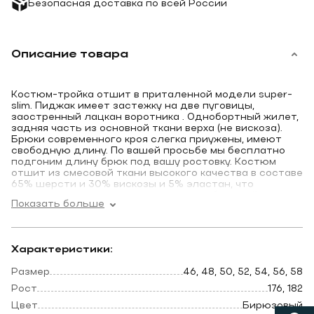
Безопасная доставка по всей России
Описание товара
Костюм-тройка отшит в приталенной модели super-
slim. Пиджак имеет застежку на две пуговицы,
заостренный лацкан воротника . Однобортный жилет,
задняя часть из основной ткани верха (не вискоза).
Брюки современного кроя слегка приужены, имеют
свободную длину. По вашей просьбе мы бесплатно
подгоним длину брюк под вашу ростовку. Костюм
отшит из смесовой ткани высокого качества в составе
65% шерсти и 30% вискозы и 5% эластан, что
позволяет долго сохранять презентабельный
Показать больше
внешний вид и форму, ткань устойчива к заминанию.
Костюм отшит из облегченной, летней ткани.
Идеальный вариант для вашей свадьбы. Очень
Характеристики:
красивый оттенок костюма, будет радовать вас на
фотографиях долгие годы.
Размер
46, 48, 50, 52, 54, 56, 58
Рост
176, 182
Цвет
Бирюзовый
*Мы отправим понравившийся костюм в любую точку