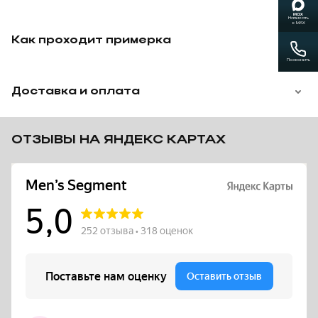
России, сотрудничаем с курьерскими службами,
логистическими компаниями и почтой (отправка с
Написать
в MAX
наложенным платежом).
Как проходит примерка
Возможна доставка с примеркой на дом, оплата после
подбора.
Позвонить
Привозим на выбор несколько моделей в парном
размере.
Доставка и оплата
ОТЗЫВЫ НА ЯНДЕКС КАРТАХ