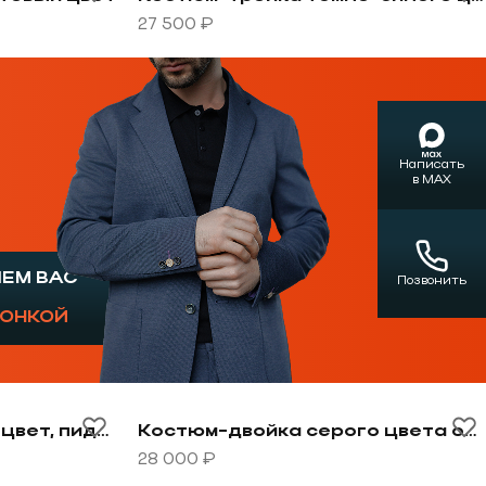
27 500 ₽
Написать
в MAX
ШЕМ ВАС
Позвонить
ГОНКОЙ
ань
-двойка синий цвет, пиджак сюртук
Перейти к товару Костюм-двойка сер
Костюм-двойка синий цвет, пиджак сюртук
Костюм-двойка серого цвета облегченная модель
28 000 ₽