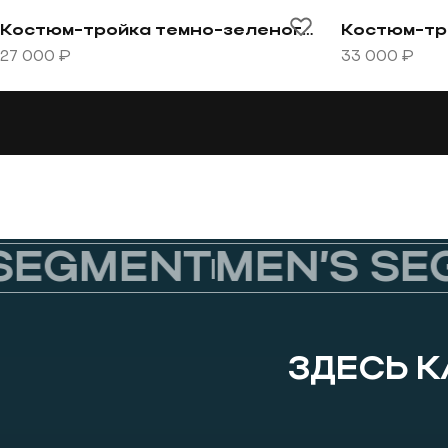
Перейти к товару Костюм-тройка темно-зеленого цв
Перейти к т
Костюм-тройка темно-зеленого цвета в мелкую клетку
27 000 ₽
33 000 ₽
EGMENT
MEN’S SEG
ЗДЕСЬ 