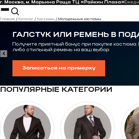
г. Москва, м. Марьина Роща ТЦ «Райкин Плаза»
Ежед
Перейти к контенту
Костюмы
Пиджаки
Главная
/
Каталог
/
Костюмы
/
Молодежные костюмы
Пальто
Костюм-тройка
Рубашки
Костюм на свадьбу
ГАЛСТУК ИЛИ РЕМЕНЬ В ПОД
Галстуки
Casual костюм
Контакты
Костюмы на выпускной
Получите приятный бонус при покупке костюма.
либо стильный ремень на ваш выбор.
Записаться на примерку
ПОПУЛЯРНЫЕ КАТЕГОРИИ
Перейти к категории Костюмы oversize
Перейти к категор