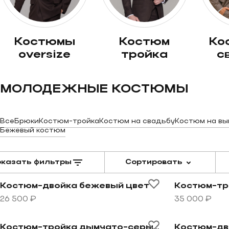
костюмы
костюм
костюм на
oversize
тройка
с
МОЛОДЕЖНЫЕ КОСТЮМЫ
Все
Брюки
Костюм-тройка
Костюм на свадьбу
Костюм на вы
Бежевый костюм
казать фильтры
Сортировать
Перейти к товару Костюм-двойка бежевый цвет
Перейти к т
Костюм-двойка бежевый цвет
26 500 ₽
35 000 ₽
Перейти к товару Костюм-тройка дымчато-серый цв
Перейти к т
Костюм-тройка дымчато-серый цвет