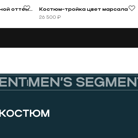
-тройка травяной оттенок
Перейти к товару Костюм-тройка цве
Костюм-тройка травяной оттенок
Костюм-тройка цвет марсала
26 500 ₽
NT
MEN’S SEGMENT
 КОСТЮМ