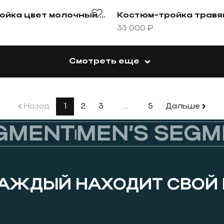
ета в мелкую клетку
овару Костюм-тройка цвет молочный шоколад
Перейти к товару Костюм
Костюм-тройка цвет молочный шоколад
33 000 ₽
Смотреть еще
Назад
1
2
3
…
5
Дальше
MENT
MEN’S SEGME
КАЖДЫЙ НАХОДИТ СВОЙ