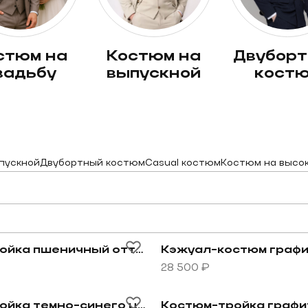
костюм на
двубортный
вадьбу
выпускной
кост
пускной
Двубортный костюм
Casual костюм
Костюм на высо
овару Костюм-тройка пшеничный оттенок
Перейти к товару Кэжуа
Костюм-тройка пшеничный оттенок
28 500 ₽
ет
овару Костюм-двойка темно-синего цвета
Перейти к товару Костю
Костюм-двойка темно-синего цвета
Костюм-тройка графи