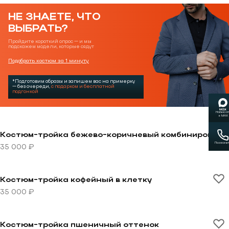
НЕ ЗНАЕТЕ, ЧТО
ВЫБРАТЬ?
Пройдите короткий опрос — и мы
подскажем модели, которые сядут
Подобрать костюм за 1 минуту
*Подготовим образы и запишем вас на примерку
— без очереди,
с подарком и бесплатной
подгонкой
Написат
в MAX
Перейти к товару Костюм-тройка бежево-коричневы
Костюм-тройка бежево-коричневый комбинированный
Позвони
35 000 ₽
Перейти к товару Костюм-тройка кофейный в клетку
Костюм-тройка кофейный в клетку
35 000 ₽
Перейти к товару Костюм-тройка пшеничный оттено
Костюм-тройка пшеничный оттенок