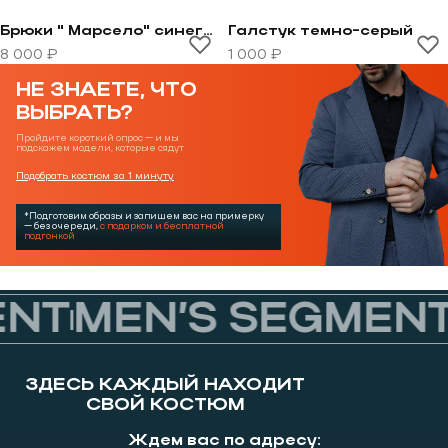
Брюки " Марсело" синего цвета
Галстук темно-серый
Перейти к товару Брюки " Марсело" синего цвета
Перейти к товару Галстук
8 000 ₽
1 000 ₽
НЕ ЗНАЕТЕ, ЧТО
ВЫБРАТЬ?
Пройдите короткий опрос — и мы
подскажем модели, которые сядут
Подобрать костюм за 1 минуту
*Подготовим образы и запишем вас на примерку
— без очереди,
с подарком и бесплатной
подгонкой
NT
MEN’S SEGMENT
ЗДЕСЬ КАЖДЫЙ НАХОДИТ
СВОЙ КОСТЮМ
Ждем вас по адресу: