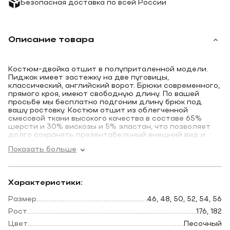
Безопасная доставка по всей России
Описание товара
Костюм-двойка отшит в полуприталенной модели.
Пиджак имеет застежку на две пуговицы,
классический, английский ворот. Брюки современного,
прямого кроя, имеют свободную длину. По вашей
просьбе мы бесплатно подгоним длину брюк под
вашу ростовку. Костюм отшит из облегченной
смесовой ткани высокого качества в составе 65%
шерсти и 30% вискозы и 5% эластан, что позволяет
долго сохранять презентабельный внешний вид и
форму, ткань устойчива к заминанию. Костюм отшит
Показать больше
из облегченной, летней ткани, спина без подкладки.
Идеальный вариант для вашей свадьбы. Очень
красивый бежевый цвет костюма, станет отличным
Характеристики:
дополнением палитры вашего гардероба.
Размер
46, 48, 50, 52, 54, 56
Рост
176, 182
*Мы отправим понравившийся костюм в любую точку
Цвет
Песочный
России, сотрудничаем с курьерскими службами,