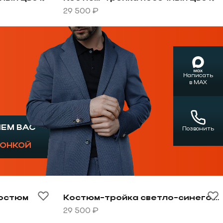
29 500 ₽
Написать
в MAX
ШЕМ ВАС
Позвонить
ГОНКОЙ
ртный черный костюм
Перейти к товару Костюм-тройка све
костюм
Костюм-тройка светло-синего цвета
29 500 ₽