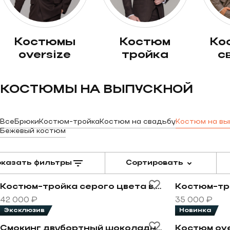
костюмы
костюм
костюм на
oversize
тройка
с
КОСТЮМЫ НА ВЫПУСКНОЙ
Все
Брюки
Костюм-тройка
Костюм на свадьбу
Костюм на вы
Бежевый костюм
казать фильтры
Сортировать
Хит продаж
Новинка
Перейти к товару Костюм-тройка серого цвета в кле
Перейти к т
Костюм-тройка серого цвета в клетку
Костюм-тр
42 000 ₽
35 000 ₽
Эксклюзив
Новинка
Перейти к товару Смокинг двубортный шоколадного
Перейти к т
Смокинг двубортный шоколадного цвета