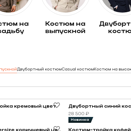
костюм на
двубортный
вадьбу
выпускной
кост
пускной
Двубортный костюм
Casual костюм
Костюм на высо
Эксклюзив
тку
овару Костюм-тройка кремовый цвет
Перейти к товару Двубор
ойка кремовый цвет
28 500 ₽
Новинка
 цвета
овару Костюм oversize коричневый цвет
Перейти к товару Костю
Костюм oversize коричневый цвет
Костюм-тройка кофей