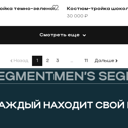
овару Костюм-тройка темно-зеленого цвета
Перейти к товару Костю
Костюм-тройка темно-зеленого цвета
30 000 ₽
Смотреть еще
Назад
1
2
3
…
11
Дальше
GMENT
MEN’S SEGM
КАЖДЫЙ НАХОДИТ СВОЙ