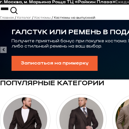
г. Москва, м. Марьина Роща ТЦ «Райкин Плаза»
Ежед
Перейти к контенту
Костюмы
Пиджаки
Главная
/
Каталог
/
Костюмы
/
Костюмы на выпускной
Пальто
Костюм-тройка
Рубашки
Костюм на свадьбу
ГАЛСТУК ИЛИ РЕМЕНЬ В ПОД
Галстуки
Casual костюм
Контакты
Костюмы на выпускной
Получите приятный бонус при покупке костюма.
либо стильный ремень на ваш выбор.
Записаться на примерку
ПОПУЛЯРНЫЕ КАТЕГОРИИ
Перейти к категории Костюмы oversize
Перейти к категор