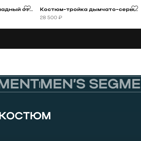
м-тройка шоколадный оттенок
Перейти к товару Костюм-тройка ды
Костюм-тройка шоколадный оттенок
Костюм-тройка дымчато-серый цвет
28 500 ₽
ENT
MEN’S SEGMENT
 КОСТЮМ