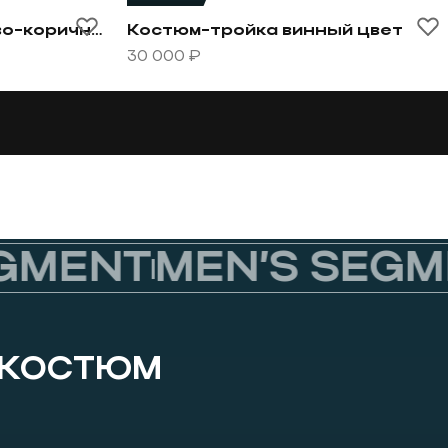
м-тройка бежево-коричневый комбинированный
Перейти к товару Костюм-тройка вин
Костюм-тройка бежево-коричневый комбинированный
Костюм-тройка винный цвет
30 000 ₽
MENT
MEN’S SEGME
 КОСТЮМ