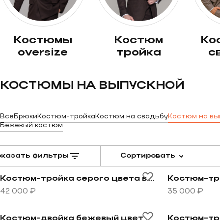
костюмы
костюм
костюм на
oversize
тройка
с
КОСТЮМЫ НА ВЫПУСКНОЙ
Все
Брюки
Костюм-тройка
Костюм на свадьбу
Костюм на вы
Бежевый костюм
казать фильтры
Сортировать
Хит продаж
Новинка
Перейти к товару Костюм-тройка серого цвета в кле
Перейти к т
Костюм-тройка серого цвета в клетку
Костюм-тр
42 000 ₽
35 000 ₽
Перейти к товару Костюм-двойка бежевый цвет
Перейти к т
Костюм-двойка бежевый цвет