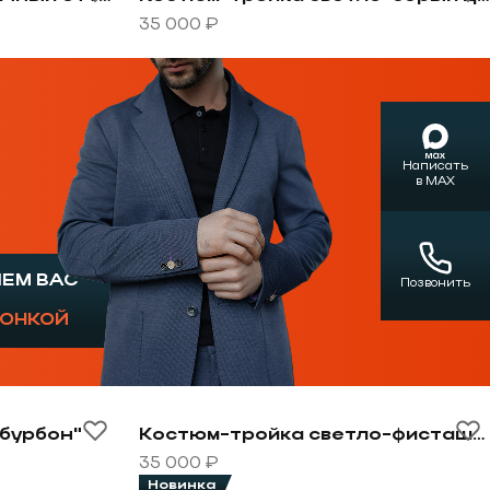
35 000 ₽
Написать
в MAX
ШЕМ ВАС
Позвонить
ГОНКОЙ
-тройка цвет "бурбон"
Перейти к товару Костюм-тройка св
"бурбон"
Костюм-тройка светло-фисташковый
35 000 ₽
Новинка