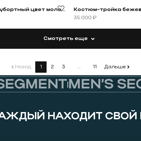
овару Костюм-двубортный цвет молочный шоколад
Перейти к товару Костю
Костюм-двубортный цвет молочный шоколад
35 000 ₽
Смотреть еще
Назад
1
2
3
…
11
Дальше
EGMENT
MEN’S SEG
КАЖДЫЙ НАХОДИТ СВОЙ