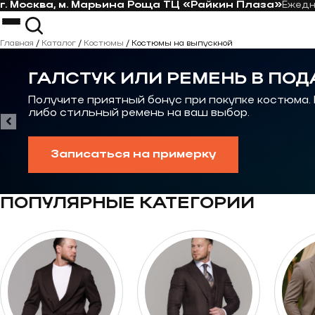
г. Москва, м. Марьина Роща ТЦ «Райкин Плаза»
Ежед
Перейти к контенту
Костюмы
Пиджаки
Главная
/
Каталог
/
Костюмы
/
Костюмы на выпускной
Пальто
Костюм-тройка
Рубашки
Костюм на свадьбу
ГАЛСТУК ИЛИ РЕМЕНЬ В ПОД
Галстуки
Casual костюм
Контакты
Костюмы на выпускной
Получите приятный бонус при покупке костюма.
либо стильный ремень на ваш выбор.
Записаться на примерку
ПОПУЛЯРНЫЕ КАТЕГОРИИ
Перейти к категории Костюмы oversize
Перейти к категор