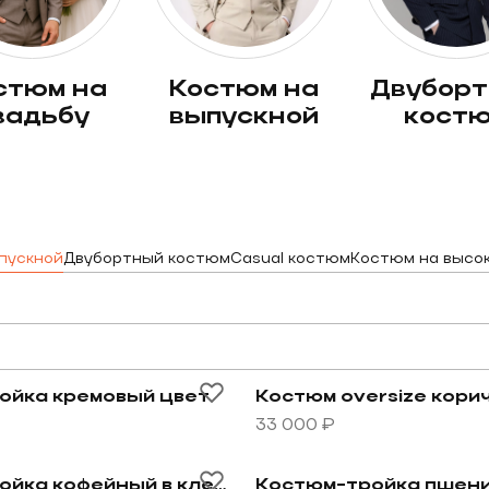
костюм на
двубортный
вадьбу
выпускной
кост
пускной
Двубортный костюм
Casual костюм
Костюм на высо
Новинка
тку
овару Костюм-тройка кремовый цвет
Перейти к товару Костюм
ойка кремовый цвет
33 000 ₽
овару Костюм-тройка кофейный в клетку
Перейти к товару Костю
Костюм-тройка кофейный в клетку