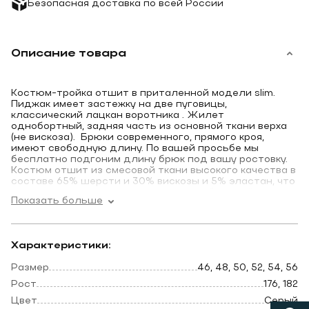
Безопасная доставка по всей России
Описание товара
Костюм-тройка отшит в приталенной модели slim.
Пиджак имеет застежку на две пуговицы,
классический лацкан воротника . Жилет
однобортный, задняя часть из основной ткани верха
(не вискоза). Брюки современного, прямого кроя,
имеют свободную длину. По вашей просьбе мы
бесплатно подгоним длину брюк под вашу ростовку.
Костюм отшит из смесовой ткани высокого качества в
составе 65% шерсти и 30% вискозы и 5% эластан, что
позволяет долго сохранять презентабельный
Показать больше
внешний вид и форму, ткань устойчива к заминанию.
Идеальный вариант для вашей свадьбы и выпускного
вечера. Современный, оригинальный цвет костюма,
Характеристики:
подчеркнет вашу индивидуальность на любом
торжественном мероприятии.
Размер
46, 48, 50, 52, 54, 56
Рост
176, 182
Цвет
Серый
*Мы отправим понравившийся костюм в любую точку