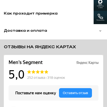
России, сотрудничаем с курьерскими службами,
логистическими компаниями и почтой (отправка с
Написать
в MAX
наложенным платежом).
Как проходит примерка
Возможна доставка с примеркой на дом, оплата после
подбора.
Позвонить
Привозим на выбор несколько моделей в парном
размере.
Доставка и оплата
ОТЗЫВЫ НА ЯНДЕКС КАРТАХ