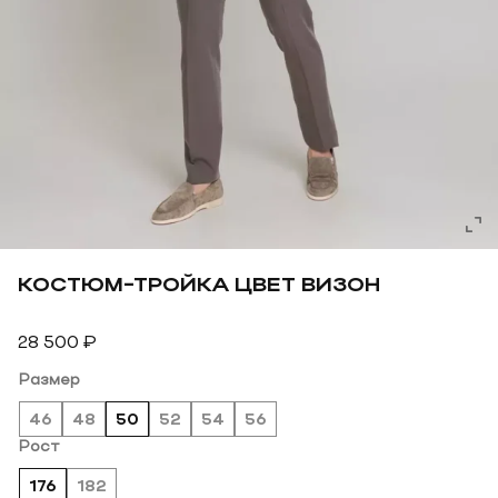
КОСТЮМ-ТРОЙКА ЦВЕТ ВИЗОН
28 500
₽
Размер
46
48
50
52
54
56
Рост
176
182