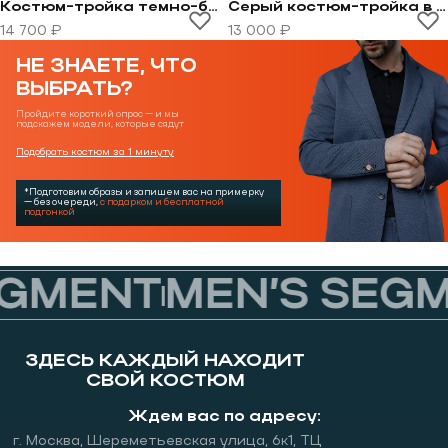
Костюм-тройка темно-бордового цвета в клетку
Серый костюм-тройка в клетку
Перейти к товару Костюм-тройка темно-бордового ц
Перейти к товару Серый к
14 700 ₽
13 000 ₽
НЕ ЗНАЕТЕ, ЧТО
ВЫБРАТЬ?
Пройдите короткий опрос — и мы
подскажем модели, которые сядут
Подобрать костюм за 1 минуту
*Подготовим образы и запишем вас на примерку
— без очереди,
с подарком и бесплатной
подгонкой
GMENT
MEN’S SEGM
ЗДЕСЬ КАЖДЫЙ НАХОДИТ
СВОЙ КОСТЮМ
Ждем вас по адресу:
г. Москва, Шереметьевская улица, 6к1, ТЦ