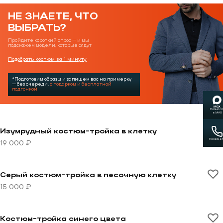
НЕ ЗНАЕТЕ, ЧТО
ВЫБРАТЬ?
Пройдите короткий опрос — и мы
подскажем модели, которые сядут
Подобрать костюм за 1 минуту
*Подготовим образы и запишем вас на примерку
— без очереди,
с подарком и бесплатной
подгонкой
Написат
в MAX
Перейти к товару Изумрудный костюм-тройка в клет
Изумрудный костюм-тройка в клетку
Позвони
19 000 ₽
Перейти к товару Серый костюм-тройка в песочную 
Серый костюм-тройка в песочную клетку
15 000 ₽
Перейти к товару Костюм-тройка синего цвета
Костюм-тройка синего цвета