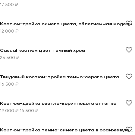
17 500 ₽
Перейти к товару Костюм-тройка синего цвета, обл
Костюм-тройка синего цвета, облегченная модель
12 000 ₽
Перейти к товару Casual костюм цвет темный хром
Casual костюм цвет темный хром
25 500 ₽
Перейти к товару Твидовый костюм-тройка темно-се
Твидовый костюм-тройка темно-серого цвета
16 500 ₽
Перейти к товару Костюм-двойка светло-коричневог
-27%
Костюм-двойка светло-коричневого оттенка
12 000 ₽
16 500 ₽
Перейти к товару Костюм-тройка темно-синего цвет
-24%
Костюм-тройка темно-синего цвета в оранжевую клетку