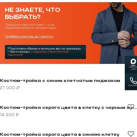
НЕ ЗНАЕТЕ, ЧТО
ВЫБРАТЬ?
Пройдите короткий опрос — и мы
подскажем модели, которые сядут
Подобрать костюм за 1 минуту
*Подготовим образы и запишем вас на примерку
— без очереди,
с подарком и бесплатной
подгонкой
Написат
в MAX
Перейти к товару Костюм-тройка с синим клетчаты
Костюм-тройка с синим клетчатым пиджаком
Позвони
27 000 ₽
Перейти к товару Костюм-тройка серого цвета в кле
Костюм-тройка серого цвета в клетку с черным жилетом
14 500 ₽
Перейти к товару Костюм-тройка серого цвета в си
Костюм-тройка серого цвета в синюю клетку