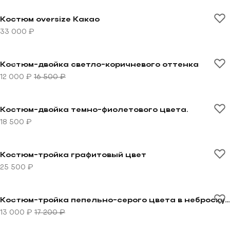
Перейти к товару Костюм oversize Какао
Костюм oversize Какао
33 000 ₽
Перейти к товару Костюм-двойка светло-коричневог
-27%
Костюм-двойка светло-коричневого оттенка
12 000 ₽
16 500 ₽
Перейти к товару Костюм-двойка темно-фиолетового
Костюм-двойка темно-фиолетового цвета.
18 500 ₽
Перейти к товару Костюм-тройка графитовый цвет
Костюм-тройка графитовый цвет
25 500 ₽
Перейти к товару Костюм-тройка пепельно-серого ц
-24%
Костюм-тройка пепельно-серого цвета в неброскую клетку
13 000 ₽
17 200 ₽