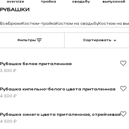
oversize
тройка
свадьбу
выпускной
РУБАШКИ
Все
Брюки
Костюм-тройка
Костюм на свадьбу
Костюм на вы
Фильтры
Сортировать
Перейти к товару Рубашка белая приталенная
Рубашка белая приталенная
3 500 ₽
Перейти к товару Рубашка кипельно-белого цвета п
Рубашка кипельно-белого цвета приталенная
4 500 ₽
Перейти к товару Рубашка синего цвета приталенная
Рубашка синего цвета приталенная, стрейчевая
4 500 ₽