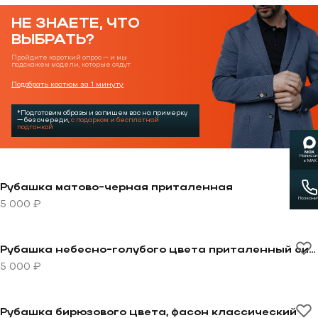
НЕ ЗНАЕТЕ, ЧТО
ВЫБРАТЬ?
Пройдите короткий опрос — и мы
подскажем модели, которые сядут
Подобрать костюм за 1 минуту
*Подготовим образы и запишем вас на примерку
— без очереди,
с подарком и бесплатной
подгонкой
Написат
в MAX
Перейти к товару Рубашка матово-черная приталенн
Рубашка матово-черная приталенная
Позвони
5 000 ₽
Перейти к товару Рубашка небесно-голубого цвета 
Рубашка небесно-голубого цвета приталенный силует
5 000 ₽
Перейти к товару Рубашка бирюзового цвета, фасон
Рубашка бирюзового цвета, фасон классический