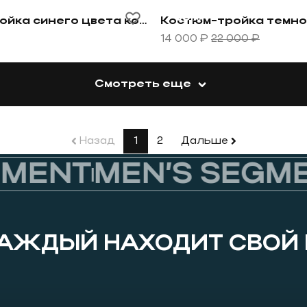
выраженную серую клетку
овару Костюм-тройка синего цвета комбинированная
Перейти к товару Костюм
-36%
Костюм-тройка синего цвета комбинированная модель
14 000 ₽
22 000 ₽
Смотреть еще
Назад
1
2
Дальше
ENT
MEN’S SEGMEN
КАЖДЫЙ НАХОДИТ СВОЙ