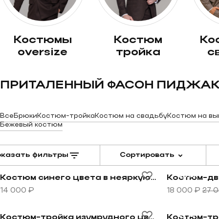
костюмы
костюм
костюм на
oversize
тройка
с
ПРИТАЛЕННЫЙ ФАСОН ПИДЖА
Все
Брюки
Костюм-тройка
Костюм на свадьбу
Костюм на вы
Бежевый костюм
казать фильтры
Сортировать
Перейти к товару Костюм синего цвета в неяркую из
Перейти к т
-33%
Костюм синего цвета в неяркую изумрудную клетку
14 000 ₽
18 000 ₽
27 
Перейти к товару Костюм-тройка изумрудного цвета
Перейти к т
-27%
Костюм-тройка изумрудного цвета