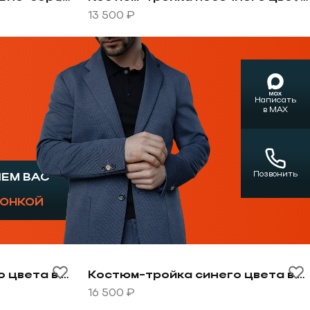
13 500 ₽
Написать
в MAX
Позвонить
ШЕМ ВАС
ГОНКОЙ
клетку
-тройка синего цвета в зеленую клетку
Перейти к товару Костюм-тройка сине
Костюм-тройка синего цвета в зеленую клетку
Костюм-тройка синего цвета в крупную клетку
16 500 ₽