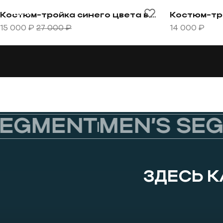
Перейти к товару Костюм-тройка синего цвета в не
Перейти к т
-44%
Костюм-тройка синего цвета в невыраженную серую клетку
15 000 ₽
27 000 ₽
14 000 ₽
GMENT
MEN’S SEGM
ЗДЕСЬ 