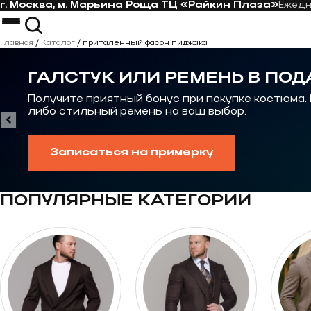
г. Москва, м. Марьина Роща ТЦ «Райкин Плаза»
Ежед
Перейти к контенту
Костюмы
Пиджаки
Главная
/
Каталог
/
приталенный фасон пиджака
Пальто
Костюм-тройка
Рубашки
Костюм на свадьбу
ГАЛСТУК ИЛИ РЕМЕНЬ В ПОД
Галстуки
Casual костюм
Контакты
Костюмы на выпускной
Получите приятный бонус при покупке костюма.
либо стильный ремень на ваш выбор.
Записаться на примерку
ПОПУЛЯРНЫЕ КАТЕГОРИИ
Перейти к категории Костюмы oversize
Перейти к категор