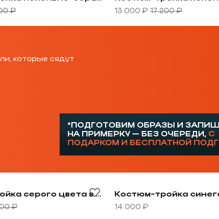
00 ₽
13 000 ₽
17 200 ₽
ли, которые сядут
*ПОДГОТОВИМ ОБРАЗЫ И ЗАПИ
НА ПРИМЕРКУ — БЕЗ ОЧЕРЕДИ,
С
ПОДАРКОМ И БЕСПЛАТНОЙ ПОД
 фиолетовую клетку
овару Костюм-тройка серого цвета в синюю крупную 
Перейти к товару Костюм
Костюм-тройка серого цвета в синюю крупную клетку
500 ₽
14 000 ₽