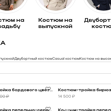
костюм на
двубортный
вадьбу
выпускной
кост
КА
пускной
Двубортный костюм
Casual костюм
Костюм на высо
умрудную клетку
овару Костюм-двойка бордового цвета в серую скрыт
Перейти к товару Костю
Костюм-двойка бордового цвета в серую скрытую клетку
000 ₽
14 500 ₽
овару Костюм-тройка пепельно-серого цвета
Перейти к товару Костюм
-24%
Костюм-тройка пепельно-серого цвета