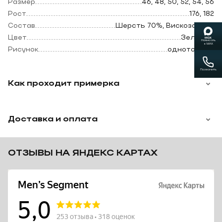
Размер
46, 48, 50, 52, 54, 56
размере.
Рост
176, 182
Состав
Шерсть 70%, Вискоза 30%
Цвет
Зеленый
Написать
в MAX
Рисунок
однотонный
Позвонить
Как проходит примерка
Доставка и оплата
ОТЗЫВЫ НА ЯНДЕКС КАРТАХ