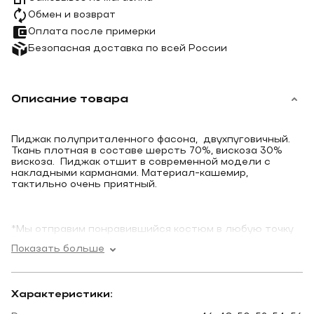
Обмен и возврат
Оплата после примерки
Безопасная доставка по всей России
Описание товара
Пиджак полуприталенного фасона, двухпуговичный.
Ткань плотная в составе шерсть 70%, вискоза 30%
вискоза. Пиджак отшит в современной модели с
накладными карманами. Материал-кашемир,
тактильно очень приятный.
*Мы отправим понравившийся костюм в любую точку
России, сотрудничаем с курьерскими службами,
Показать больше
логистическими компаниями и почтой (отправка с
наложенным платежом).
Возможна доставка с примеркой на дом, оплата после
Характеристики:
подбора.
Привозим на выбор несколько моделей в парном