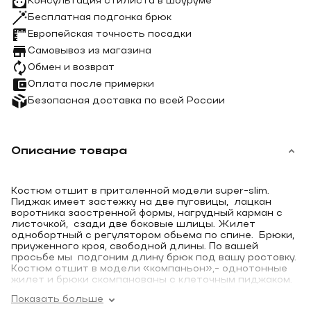
Консультация стилиста в шоуруме
Бесплатная подгонка брюк
Европейская точность посадки
Самовывоз из магазина
Обмен и возврат
Оплата после примерки
Безопасная доставка по всей России
Описание товара
Костюм отшит в приталенной модели super-slim.
Пиджак имеет застежку на две пуговицы, лацкан
воротника заостренной формы, нагрудный карман с
листочкой, сзади две боковые шлицы. Жилет
однобортный с регулятором обьема по спине. Брюки,
приуженного кроя, свободной длины. По вашей
просьбе мы подгоним длину брюк под вашу ростовку.
Костюм отшит в модели «компаньон»,- однотонные
жилет и брюки скомпанованы с клеточным пиджаком.
Костюм отшит из натуральной ткани 100% шерсть, с
Показать больше
нитью высокого кручения, очень легкий, отлично