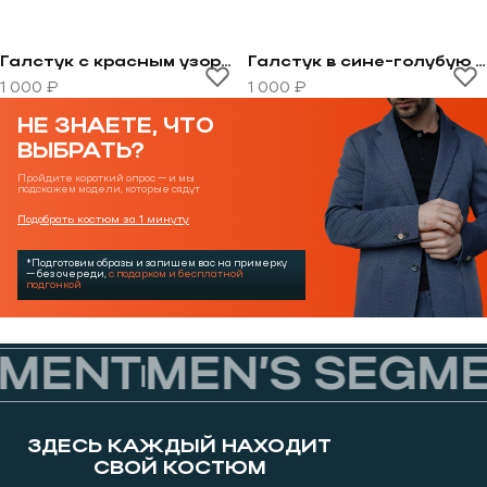
Галстук с красным узором
Галстук в сине-голубую полоску
Перейти к товару Галстук с красным узором
Перейти к товару Галстук
1 000 ₽
1 000 ₽
НЕ ЗНАЕТЕ, ЧТО
ВЫБРАТЬ?
Пройдите короткий опрос — и мы
подскажем модели, которые сядут
Подобрать костюм за 1 минуту
*Подготовим образы и запишем вас на примерку
— без очереди,
с подарком и бесплатной
подгонкой
MENT
MEN’S SEGME
ЗДЕСЬ КАЖДЫЙ НАХОДИТ
СВОЙ КОСТЮМ