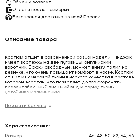
Обмен и возврат
Оплата после примерки
Безопасная доставка по всей России
Описание товара
Костюм отшит в современной casual модели . Пиджак
имеет застежку на две пуговицы, английский
воротник. Брюки свободные, манжет внизу, талия на
резинке, что очень повышает комфорт в носке. Костюм
отшит из смесовой ткани высокого качества в составе
которой эластан, что позволяет долго сохранять
презентабельный внешний вид и форму, ткань
устойчива к заминанию.
Любой понравившийся костюм вы можете примерить
Показать больше
и приобрести в нашем магазине. Адрес и схему
проезда смотрите внизу страницы или в разделе
контакты.
Характеристики:
Размер
46, 48, 50, 52, 54, 56
*Мы отправим понравившийся костюм в любую точку